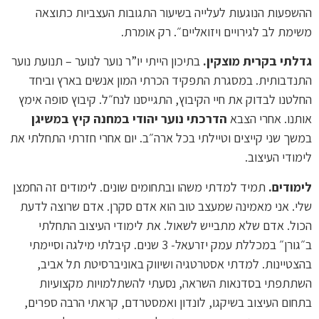
ההשפעות הנוגעות לעלייה בשיעור התגובות העצביות כתוצאה
משימת לב לגירויים ויזואליים״. רק אומרת.
גדלתי בקרית מוצקין.
בתיכון הייתי יו”ר נוער לנוער – תנועת נוער
התנדבותית. במסגרת התפקיד הכרתי המון אנשים בארץ וביחד
החלטנו לבדוק את חיי הקיבוץ, התגייסנו לנח״ל. קיבוץ סופה אימץ
אותנו. אחרי הצבא
הדרכתי נוער יהודי במחנה קיץ במשיגן
במשך שני קייצים וטיילתי בכל ארה״ב. יום אחרי חזרתי התחלתי את
לימודי העיצוב.
לימודים.
תמיד למדתי משהו ובתחומים שונים. לימודים זה החמצן
שלי. אני מאמינה שמעצב טוב הוא אדם סקרן. אדם שרוצה לדעת
הכול. אדם שלא מתבייש לשאול. את לימודי העיצוב התחלתי
ב״גורן״ במכללת עמק יזרעאל- 3 שנים. קיבלתי מילגה וסיימתי
בהצטיינות. למדתי אסטרטגיה ושיווק באוניברסיטת תל אביב,
השתתפתי בסדנאות השראה, נסעתי להשתלמויות מקצועיות
בתחום העיצוב בשיקגו, לונדון ואמסטרדם, קראתי הרבה ספרים,