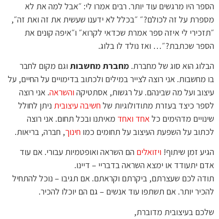
הספר היו מרגשים עוד יותר. רבים אמרו לי: ״אבל למה את לא
מספרת על זה לכולם?״ ״בכלל לא ידענו שעשית את זה ואת זה״,
״תזכירי לי איזה ספר אמרת שכדאי לקרוא״ ו״איפה קונים את
הספר שכתבת?״… ואז נולד לו בלוג.
הבלוג הוא סוג של מחברת.
מחברת מחשבות
וגם מקום לחבר
בו מחשבות. אני רוצה לצייר במילים ולכתוב בדימויים על החיים, על
עיצוב ועל מה שבינהם. על רגשות, אסתטיקה
והשראה
. אני רוצה
לספר כיצד בעזרת מתודולוגיות של
חשיבה עיצובית
ניתן לחולל
שינויים מדהימים כל
אחד ואחד
מאיתנו ובכל תחום. אני רוצה
לכתוב על השפעת העיצוב על תחומים כמו
חינוך
, חברה, בריאות.
הגיע זמן שיתוף!
ויזואלים
הם השראה ואופטמיות עבורי. אם עוד
אדם יתעודד או ימצא השראה בדבריי – דיינו.
תודה לכם שעצרתם, ביקרתם וקראתם. אם תגיבו – נוכל להתחיל
להכיר יותר. אם תשתפו עוד אנשים – גם הם יוכלו להכיר.
שלכם בעיצובית מדוברת,