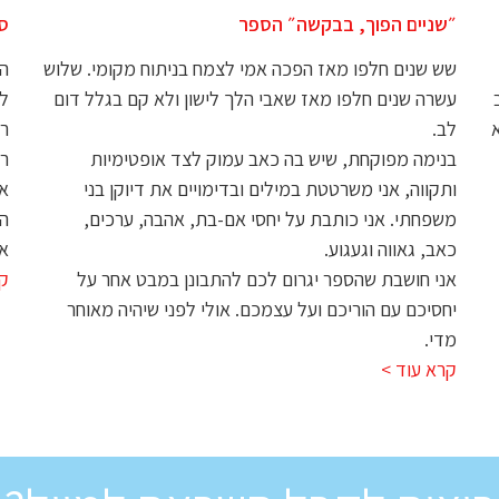
״שניים הפוך, בבקשה״ הספר
סט
שש שנים חלפו מאז הפכה אמי לצמח בניתוח מקומי. שלוש
הס
עשרה שנים חלפו מאז שאבי הלך לישון ולא קם בגלל דום
לא
א
לב.
רו
בנימה מפוקחת, שיש בה כאב עמוק לצד אופטימיות
רג
ותקווה, אני משרטטת במילים ובדימויים את דיוקן בני
אנ
משפחתי. אני כותבת על יחסי אם-בת, אהבה, ערכים,
הת
כאב, גאווה וגעגוע.
א.
אני חושבת שהספר יגרום לכם להתבונן במבט אחר על
קר
יחסיכם עם הוריכם ועל עצמכם. אולי לפני שיהיה מאוחר
מדי.
קרא עוד >