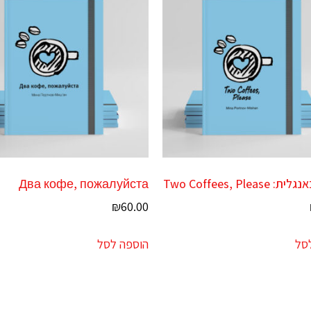
Two Coffees, Plea
Два кофе, пожалуйста
₪
60.00
סל
הוספה לסל