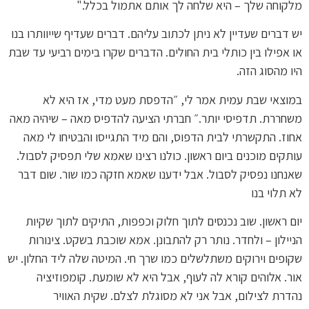
מלקוחה שלך – היא שלחה לך אותם אתמול בכלל."
יש דברים שעדיין לא ניתן לכתוב עליהם. דברים שעדיף שייוותרו בנו
או אפילו בין כותלי בית החולים. הדברים שקרו בימים רביעי עד שבת
היו מהסוג הזה.
במוצאי שבת עמית אמר לי, ״הדפסת מעט מדי, אז היא לא
משחררת. תדפיסי יותר.״ חברתי הציעה להדפיס מאה – שיהיה מאה
אחוז. התקשרתי לבית הדפוס, והם מיד התגייסו והבטיחו לי מאה
עותקים מוכנים ביום ראשון. כולנו רצינו שאמא שלי תפסיק לסבול.
שאנחנו נפסיק לסבול. אבל ידענו שאמא חזקה כמו שור. שום דבר
לא תלוי בנו
יום ראשון. שוב נכנסים לתוך חלוק וכפפות, התיקים לתוך שקיות
הניילון – ולחדר. נותר רק להתבונן. אמא שוכבת בשקט. צינורות
שקופים וירוקים משתלשלים כמו שרך חי. המיטה שלה ליד החלון. יש
אור. אלוהים קורא לה לעוף, אבל היא לא שומעת. קומפוזיציה
נהדרת לצילום, אבל אני לא מסוגלת לצלם. שקית האוויר