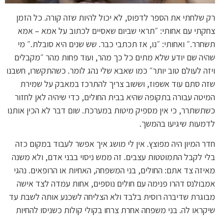
רק שלחתי את הספר לדפוס, לא יכול להיות שזה קורה. כל הזמן
צחקתי עם אחותי: ״תראי שביום שאסיים לכתוב על אמא – אמא
תשחרר.״ ואחותי: ״נו, אז תכתבי כבר. שש שנים היא סובלת.״ מי
שהיה שם יודע שלא מתים כל כך מהר, ועוד פחות מהר ״מקבלים
ויזה לעולם טוב יותר״ כמו שאבא שלי נהג לומר. כשהתקשרו, חשבנו
שזה סתם עוד אשפוז, וששוב צריך להתרכז במאבק על שמירת
המיטה עבורה בתקופה שהיא בבית החולים, כדי שיהיה לאן לחזור
כשתשתרר, כי אין מספיק מיטות במערכת. שום דבר לא הכין אותנו
לדמעות שיגיעו בהמשך.
חדר המיון היה מפוצץ. אין לי מושג איך אפשר לעבוד במקום כזה
בלי לקבל התמוטטות עצבים. זה ממש ניסוי בבני אדם, ולא משנה
מאיזה צד אתם: החולים, בני המשפחה, האחיות או הרופאים. נהגי
אמבולנס דהרו פנימה עם חולים נוספים, אחות עמדה לצד אישה
מבוגרת שדיברה רוסית בלבד ולא הצליחה לשכנע אותה לשבת עד
שיקראו לה. בני משפחה אחרת צרחו בקולי קולות כשניסו להחיות