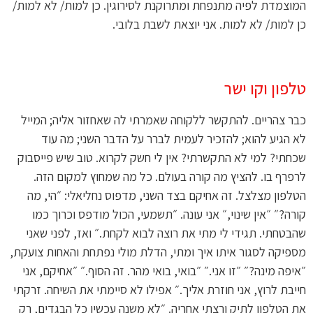
המוצמדת לפיה מתנפחת ומתרוקנת לסירוגין. כן למות/ לא למות/
כן למות/ לא למות. אני יוצאת לשבת בלובי.
טלפון וקו ישר
כבר צהריים. להתקשר ללקוחה שאמרתי לה שאחזור אליה; המייל
לא הגיע להוא; להזכיר לעמית לברר על הדבר השני; מה עוד
שכחתי? למי לא התקשרתי? אין לי חשק לקרוא. טוב שיש פייסבוק
לרפרף בו. להציץ מה קורה בעולם. כל מה שמחוץ למקום הזה.
הטלפון מצלצל. זה אחיקם בצד השני, מדפוס נחליאלי: ״הי, מה
קורה?״ ״אין שינוי,״ אני עונה. ״תשמעי, הכול מודפס וכרוך כמו
שהבטחתי. תגידי לי מתי את רוצה לבוא לקחת.״ ואז, לפני שאני
מספיקה לסגור איתו איך ומתי, הדלת מולי נפתחת והאחות צועקת,
״איפה מינה?״ ״זו אני.״ ״בואי, בואי מהר. זה הסוף.״ ״אחיקם, אני
חייבת לרוץ, אני חוזרת אליך.״ אפילו לא סיימתי את השיחה. זרקתי
את הטלפון לתיק ורצתי אחריה. ״לא משנה עכשיו כל הבגדים, רק