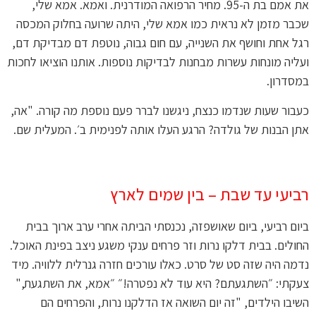
את אמם בת ה-95. מחיר הרפואה המודרנית. ואמא. אמא שלי,
שכבר מזמן לא נראית כמו אמא שלי, היתה שרועה בחלוק המכסה
רגל אחת וחושף את השנייה, עם חום גבוה, נוטפת דם מבדיקת דם,
ועליה מונחות עשרות מבחנות לבדיקות נוספות. אותנו הוציאו לחכות
במסדרון.
כעבור שעות שנדמו כנצח, ניגשנו לברר פעם נוספת מה קורה. "אה,
אתן הבנות של גולדה? הרגע העלו אותה לפנימית ב׳. המעלית שם.
רביעי עד שבת – בין שמים לארץ
ביום רביעי, ביום שאושפזה, נכנסתי הביתה אחרי ערב ארוך בבית
החולים. בבית דלקו נרות וזר פרחים ענקי משגע ניצב בפינת האוכל.
נדמה היה שזה סט של סרט. כאלו עורכים חזרה גנרלית ללוויה. מיד
צעקתי: ״השתגעתם? היא עוד לא נפטרה!״ ״אמא, את השתגעת,"
השיבו הילדים, "זה יום השואה אז הדלקנו נרות, והפרחים הם