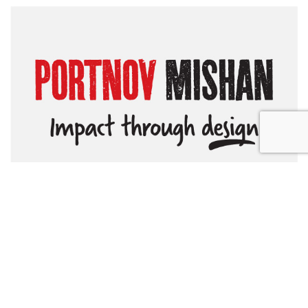
סטודיו פורטנוב משען
הסטודיו שלנו. סטודיו לעיצוב תקשורת חזותית העוזר לאנשים
ועסקים, לעצב, לתקשר ולהראות את השינוי שהם רוצים לעשות
בעולם. אני מאמינה שעיצוב מעורר רגשות, רגשות מניעים לעשייה
ועשייה מייצרת שינוי חיובי.