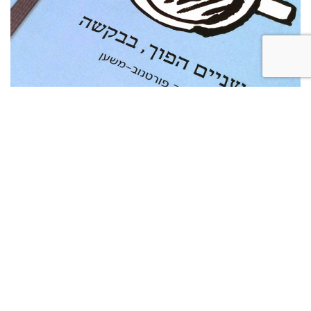
״שניים הפוך, בבקשה״ הספר
שש שנים חלפו מאז הפכה אמי לצמח בניתוח מקומי. שלוש עשרה
שנים חלפו מאז שאבי הלך לישון ולא קם בגלל דום לב.
בנימה מפוקחת, שיש בה כאב עמוק לצד אופטימיות ותקווה, אני
משרטטת במילים ובדימויים את דיוקן בני משפחתי. אני כותבת על
יחסי אם-בת, אהבה, ערכים, כאב, גאווה וגעגוע.
אני חושבת שהספר יגרום לכם להתבונן במבט אחר על יחסיכם עם
הוריכם ועל עצמכם. אולי לפני שיהיה מאוחר מדי.
קרא עוד >