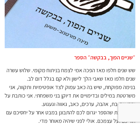
״שניים הפוך, בבקשה״ הספר
שש שנים חלפו מאז הפכה אמי לצמח בניתוח מקומי. שלוש עשרה
שנים חלפו מאז שאבי הלך לישון ולא קם בגלל דום לב.
בנימה מפוקחת, שיש בה כאב עמוק לצד אופטימיות ותקווה, אני
משרטטת במילים ובדימויים את דיוקן בני משפחתי. אני כותבת על
יחסי אם-בת, אהבה, ערכים, כאב, גאווה וגעגוע.
אני חושבת שהספר יגרום לכם להתבונן במבט אחר על יחסיכם עם
הוריכם ועל עצמכם. אולי לפני שיהיה מאוחר מדי.
קרא עוד >