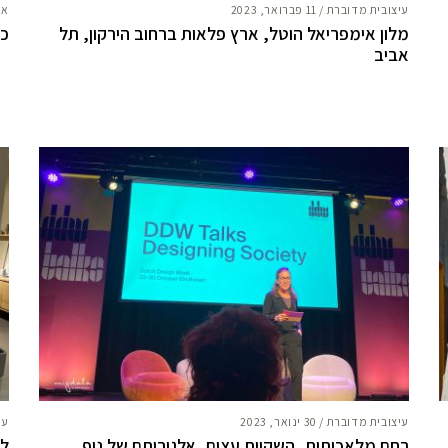
עיצובית מדוברת
/
11 פברואר, 2023
אח
מלון אימפריאל הוטל, ארץ פלאות ברחוב הירקון, תל
כמ
אביב
עיצובית מדוברת
/
30 ינואר, 2023
עי
רחם מלאכותית, השקיית עצים, אלגוריתם של נוף
לו