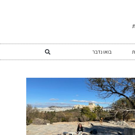
ת
ת
בואו נדבר