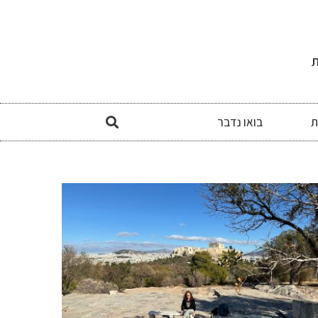
ת
ת
בואו נדבר