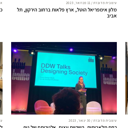
עיצובית מדוברת
/
11 פברואר, 2023
אח
מלון אימפריאל הוטל, ארץ פלאות ברחוב הירקון, תל
כמ
אביב
עיצובית מדוברת
/
30 ינואר, 2023
עי
רחם מלאכותית, השקיית עצים, אלגוריתם של נוף
לו