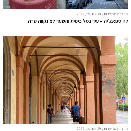
מחברת מחשבות
/
30 אוגוסט, 2022
לה ספאצ׳יה – עיר נמל כיפית והשער לצ׳נקווה טרה
מחברת מחשבות
/
29 אוגוסט, 2022