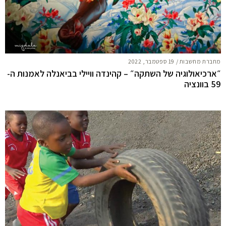
מחברת מחשבות
/
19 ספטמבר, 2022
״ארכיאולוגיה של השתקה״ – קהינדה וויילי בביאנלה לאמנות ה-
59 בוונציה