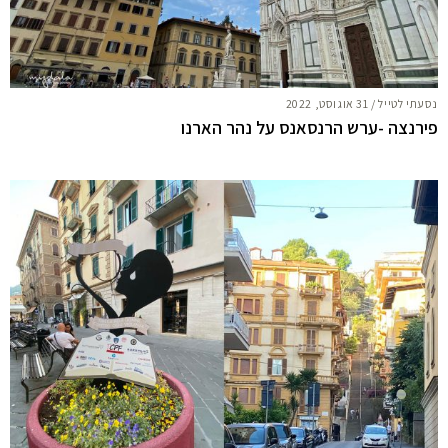
נסעתי לטייל
/
31 אוגוסט, 2022
פירנצה -ערש הרנסאנס על נהר הארנו